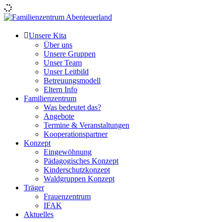
Skip
to
content
Familienzentrum Abenteuerland
Unsere Kita
Über uns
Unsere Gruppen
Unser Team
Unser Leitbild
Betreuungsmodell
Eltern Info
Familienzentrum
Was bedeutet das?
Angebote
Termine & Veranstaltungen
Kooperationspartner
Konzept
Eingewöhnung
Pädagogisches Konzept
Kinderschutzkonzept
Waldgruppen Konzept
Träger
Frauenzentrum
IFAK
Aktuelles