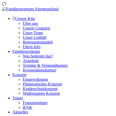
Skip
to
content
Familienzentrum Abenteuerland
Unsere Kita
Über uns
Unsere Gruppen
Unser Team
Unser Leitbild
Betreuungsmodell
Eltern Info
Familienzentrum
Was bedeutet das?
Angebote
Termine & Veranstaltungen
Kooperationspartner
Konzept
Eingewöhnung
Pädagogisches Konzept
Kinderschutzkonzept
Waldgruppen Konzept
Träger
Frauenzentrum
IFAK
Aktuelles