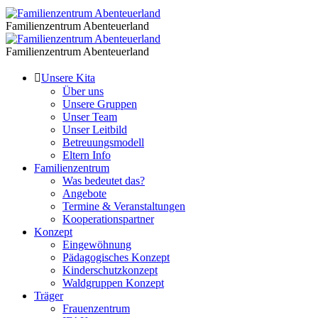
Familienzentrum Abenteuerland
Dortmund Huckarde
Familienzentrum Abenteuerland
Dortmund Huckarde
Unsere Kita
Über uns
Unsere Gruppen
Unser Team
Unser Leitbild
Betreuungsmodell
Eltern Info
Familienzentrum
Was bedeutet das?
Angebote
Termine & Veranstaltungen
Kooperationspartner
Konzept
Eingewöhnung
Pädagogisches Konzept
Kinderschutzkonzept
Waldgruppen Konzept
Träger
Frauenzentrum