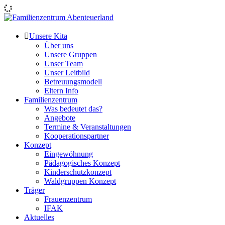
Skip
to
content
Familienzentrum Abenteuerland
Unsere Kita
Über uns
Unsere Gruppen
Unser Team
Unser Leitbild
Betreuungsmodell
Eltern Info
Familienzentrum
Was bedeutet das?
Angebote
Termine & Veranstaltungen
Kooperationspartner
Konzept
Eingewöhnung
Pädagogisches Konzept
Kinderschutzkonzept
Waldgruppen Konzept
Träger
Frauenzentrum
IFAK
Aktuelles